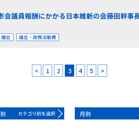
市会議員報酬にかかる日本維新の会藤田幹事
・議会
議会・政務活動費
<
1
2
3
4
5
>
リ別
月別
カテゴリ別を選択