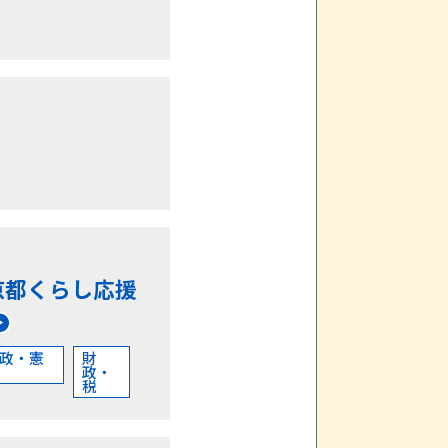
京都くらし応援
政・憲
財
政・
税