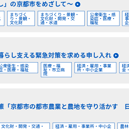
し」の京都市をめざして～
・
まちづく
まちづくり・景観・
公衆衛生・感
ス
り・景観・
文化財・開発・交
染症・医療・
文化財
通・水道
福祉
暮らし支える緊急対策を求める申し入れ
公衆衛生・感染
医療・福
経済・雇用・事業
経
症・医療・福祉
祉・市立病
所・中小企業
金
院
策「京都市の都市農業と農地を守り活かす 
・文化財・開発・交通・
経済・雇用・事業所・中小企
農林