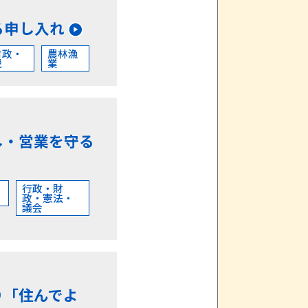
る申し入れ
財政・
農林漁
税
業
し・営業を守る
行政・財
政・憲法・
議会
り「住んでよ