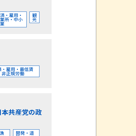
経済・雇用・
観
事業所・中小
光
企業
済・雇用・最低賃
・非正規労働
日本共産党の政
漁
開発・道