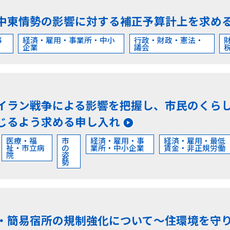
中東情勢の影響に対する補正予算計上を求め
事
経済・雇用・事業所・中小
行政・財政・憲法・
企業
議会
イラン戦争による影響を把握し、市民のくら
じるよう求める申し入れ
医療・福
市
経済・雇用・事
経済・雇用・最低
祉・市立病
の
業所・中小企業
賃金・非正規労働
院
姿
勢
・簡易宿所の規制強化について～住環境を守