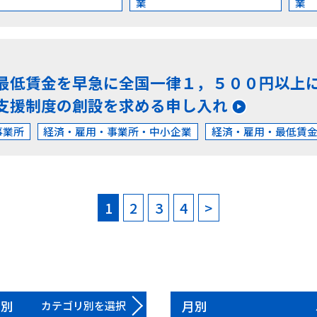
業
業
最低賃金を早急に全国一律１，５００円以上
支援制度の創設を求める申し入れ
事業所
経済・雇用・事業所・中小企業
経済・雇用・最低賃
1
2
3
4
>
リ別
月別
カテゴリ別を選択