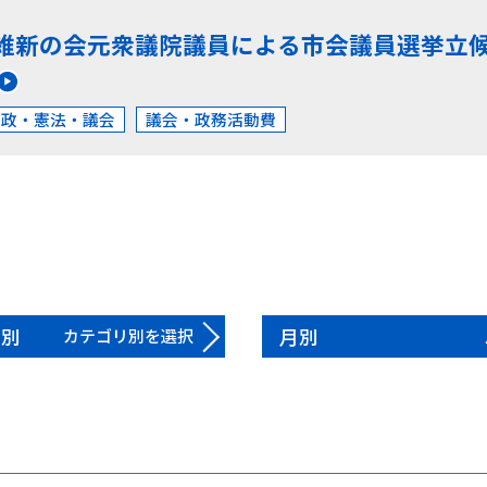
維新の会元衆議院議員による市会議員選挙立
財政・憲法・議会
議会・政務活動費
リ別
月別
カテゴリ別を選択