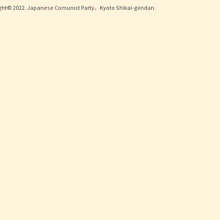
ght© 2022. Japanese Comunist Party、Kyoto Shikai-giindan.