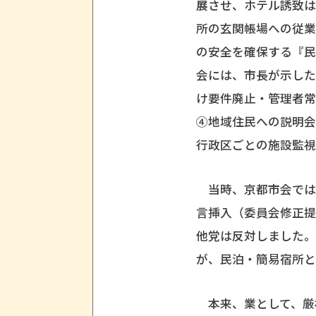
展させ、ホテル誘致
所の玄関帳場への従
の安全を確保する『
会には、市長が示し
け要件廃止・管理者常
④地域住民への説明
行政区ごとの施設監
当時、京都市会では
言挿入（委員会修正
他党は反対しました
が、民泊・簡易宿所と
本来、業として、厳