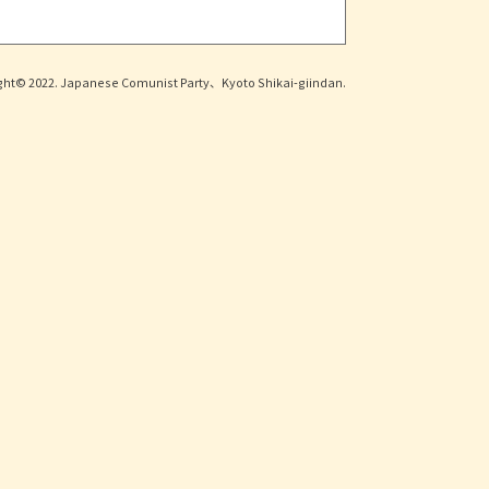
ght© 2022. Japanese Comunist Party、Kyoto Shikai-giindan.