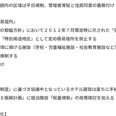
範囲内の区域は平日規制、管理者常駐と住民同意の義務付け
簡易宿所」
等の取組方針」において２０１２年７月策定時に示された「
を「特別用途地区」として定め簡易宿所を禁止する
３項に掲げる施設（学校・児童福祉施設・社会教育施設など
は規制する
付け
制度」に基づき協議中となっているホテル建設は直ちに手
ＣＥ振興計画」に宿泊施設「総量規制」の政策検討を加える
強化】