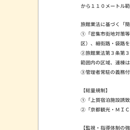
から１１０メートル
旅館業法に基づく「
①「密集市街地対策
区）、細街路・袋路
②旅館業法第３条第
範囲内の区域、連棟
③管理者常駐の義務
【総量規制】
①「上質宿泊施設誘致
②「京都観光・ＭＩ
【監視・指導体制の