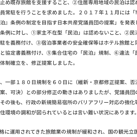
は止め既存旅館を支援すること、②住居専用地域の民泊は認
業員常駐を行うことを求めました。２０１７年１１月には「
民泊』条例の制定を目指す日本共産党議員団の提案」を発表
た条例に対し、①家主不在型「民泊」は認めないこと、②民
駐を義務付け、③宿泊事業者の安全確保等はホテル旅館と
会と協定書義務付け、⑤集合住宅の「民泊」規制、⑥違法「
視体制確立を、修正提案しました。
、一部１８０日規制を６０日に（維新・京都修正提案、否
提案、可決）との部分修正の動きはありましたが、党議員団
。その後も、行政の新規簡易宿所のバリアフリー対応の強化
住環境の調和が図られているとは言い難い状況にあります
格に運用されてきた旅館業の規制が緩和され、国の観光立