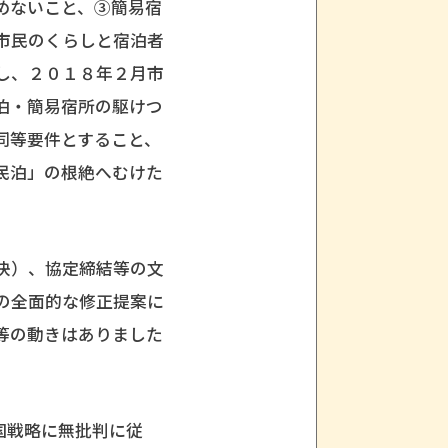
めないこと、③簡易宿
市民のくらしと宿泊者
し、２０１８年２月市
泊・簡易宿所の駆けつ
同等要件とすること、
民泊」の根絶へむけた
決）、協定締結等の文
の全面的な修正提案に
等の動きはありました
。
国戦略に無批判に従