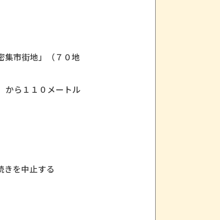
密集市街地」（７０地
）から１１０メートル
続きを中止する