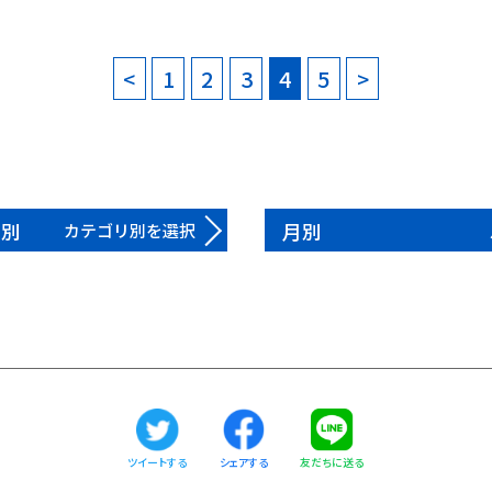
<
1
2
3
4
5
>
リ別
月別
カテゴリ別を選択
ツイートする
友だちに送る
シェアする