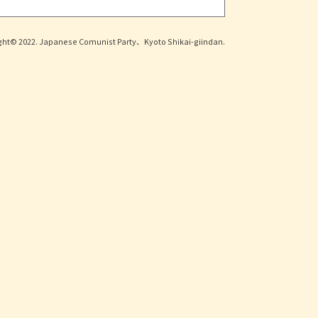
ght© 2022. Japanese Comunist Party、Kyoto Shikai-giindan.