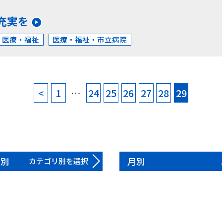
充実を
・医療・福祉
医療・福祉・市立病院
<
1
…
24
25
26
27
28
29
リ別
月別
カテゴリ別を選択