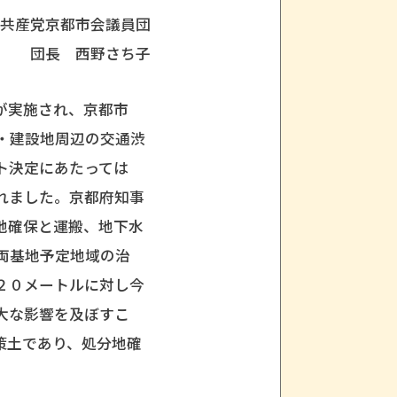
共産党京都市会議員団
さち子
が実施され、京都市
・建設地周辺の交通渋
ト決定にあたっては
れました。京都府知事
地確保と運搬、地下水
両基地予定地域の治
２０メートルに対し今
大な影響を及ぼすこ
策土であり、処分地確