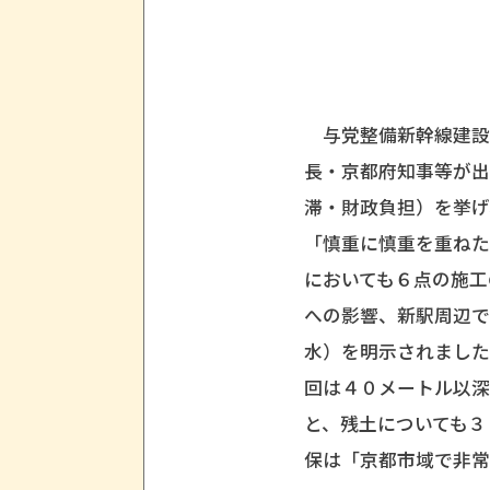
与党整備新幹線建設
長・京都府知事等が
滞・財政負担）を挙げ
「慎重に慎重を重ね
においても６点の施
への影響、新駅周辺
水）を明示されまし
回は４０メートル以
と、残土についても３
保は「京都市域で非