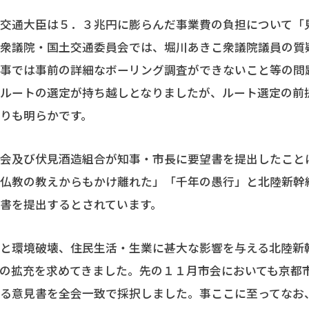
交通大臣は５．３兆円に膨らんだ事業費の負担について「
の衆議院・国土交通委員会では、堀川あきこ衆議院議員の質
工事では事前の詳細なボーリング調査ができないこと等の問
都ルートの選定が持ち越しとなりましたが、ルート選定の前
りも明らかです。
会及び伏見酒造組合が知事・市長に要望書を提出したこと
る仏教の教えからもかけ離れた」「千年の愚行」と北陸新幹
書を提出するとされています。
と環境破壊、住民生活・生業に甚大な影響を与える北陸新
の拡充を求めてきました。先の１１月市会においても京都
める意見書を全会一致で採択しました。事ここに至ってなお