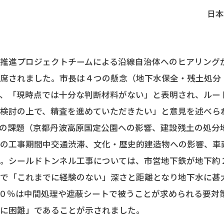
日本
団長 西野
推進プロジェクトチームによる沿線自治体へのヒアリング
出席されました。市長は４つの懸念（地下水保全・残土処分
、「現時点では十分な判断材料がない」と表明され、ルー
た検討の上で、精査を進めていただきたい」と意見を述べら
工の課題（京都丹波高原国定公園への影響、建設残土の処分
での工事期間中交通渋滞、文化・歴史的建造物への影響、車
た。シールドトンネル工事については、市営地下鉄が地下約
深で「これまでに経験のない」深さと距離となり地下水に甚
０％は中間処理や遮蔽シートで被うことが求められる要対
常に困難」であることが示されました。