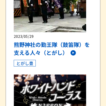
2023/05/29
熊野神社の勤王隊（鼓笛隊）を
支える人々（とがし）
とがし豊