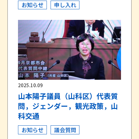
お知らせ
申し入れ
2025.10.09
山本陽子議員（山科区）代表質
問，ジェンダー，観光政策，山
科交通
お知らせ
議会質問