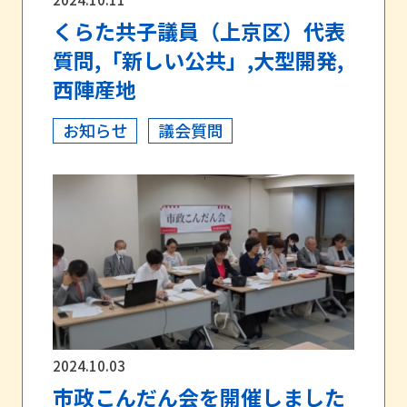
くらた共子議員（上京区）代表
質問,「新しい公共」,大型開発,
西陣産地
お知らせ
議会質問
2024.10.03
市政こんだん会を開催しました