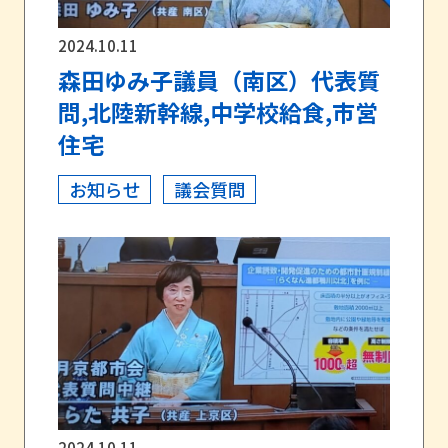
2024.10.11
森田ゆみ子議員（南区）代表質
問,北陸新幹線,中学校給食,市営
住宅
お知らせ
議会質問
2024.10.11