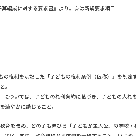
市予算編成に対する要求書』より。☆は新規要求項目
実
◆保育、子育
どもの権利を明記した「子どもの権利条例（仮称）」を制定
こと。
ラーについては、子どもの権利条約に基づき、子どもの人権
策を速やかに講じること。
の教育を改め、どの子も伸びる「子どもが主人公」の学校・
、教育現場から体罰を一掃すること。いじめ、暴