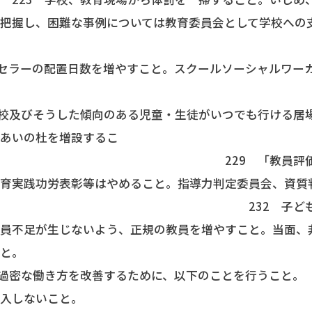
に把握し、困難な事例については教育委員会として学校への
ンセラーの配置日数を増やすこと。スクールソーシャルワー
。
登校及びそうした傾向のある児童・生徒がいつでも行ける居
れあいの杜を増設するこ
29 「教員評価にもとづ
教育実践功労表彰等はやめること。指導力判定委員会、資質
232 子どもたちの教
教員不足が生じないよう、正規の教員を増やすこと。当面、
こと。
・過密な働き方を改善するために、以下のことを行うこと。
導入しないこと。