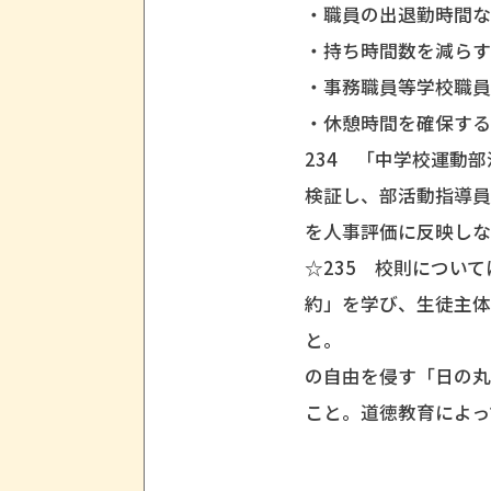
・職員の出退勤時間
・持ち時間数を減ら
・事務職員等学校職
・休憩時間を確保す
234 「中学校運動
検証し、部活動指導
を人事評価に反映し
☆235 校則につい
約」を学び、生徒主
と。 
の自由を侵す「日の丸
こと。道徳教育によっ