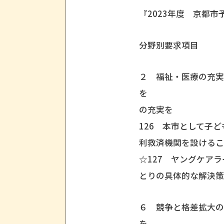
『2023年度 京都
分野別要求項目
２ 福祉・医療の充
を 
の充実を
126 本市として子
利救済機関を設ける
☆127 ヤングケア
とりの具体的な解決
６ 競争と格差拡大
を 223 学校