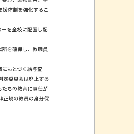
支援体制を強化するこ
カーを全校に配置し配
場所を確保し、教職員
く給与査
判定委員会は廃止する
育に責任が
非正規の教員の身分保