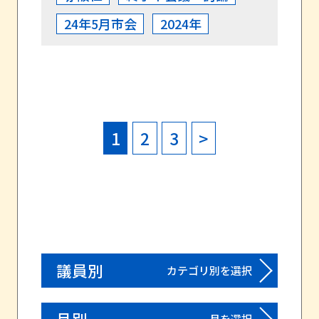
24年5月市会
2024年
1
2
3
>
議員別
カテゴリ別を選択
月別
月を選択