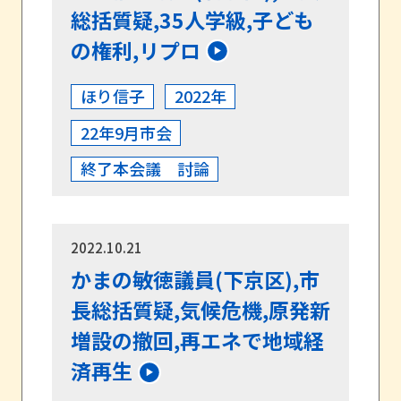
総括質疑,35人学級,子ども
の権利,リプロ
ほり信子
2022年
22年9月市会
終了本会議 討論
2022.10.21
かまの敏徳議員(下京区),市
長総括質疑,気候危機,原発新
増設の撤回,再エネで地域経
済再生