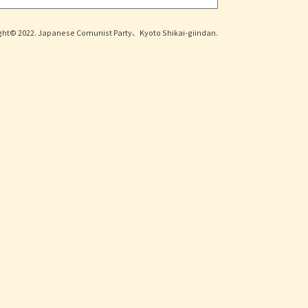
ght© 2022. Japanese Comunist Party、Kyoto Shikai-giindan.