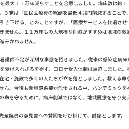
数を最大１１万床減らすことを合意しました。病床数は約１
。３党は「国民医療費の総額を最低４兆円削減することで
円引き下げる」とのことですが、「医療サービスを後退させ
すぎません。１１万床もの大規模な削減がすすめば地域の救
進みかねません。
看護師不足が深刻な事態を招きました。従来の感染症病床
を受け入れざるを得ず、コロナ受入体制は逼迫しました。
在宅・施設で多くの人たちが命を落としました。救える命
ません。今後も新興感染症が危惧される中、パンデミックを
の命を守るために、病床削減ではなく、地域医療を守り支
先輩議員の意見書への賛同を呼び掛けて、討論とします。