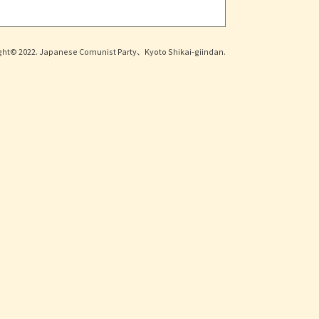
ght© 2022. Japanese Comunist Party、Kyoto Shikai-giindan.