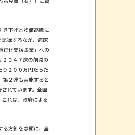
る意見書（案）」に賛
引き下げと物価高騰に
を記録するなか、病床
適正化支援事業」への
は２０４７床の削減の
たり２００万円だった
、第２弾も実施すると
告されています。全国
。これは、政府による
する方針を念頭に、全