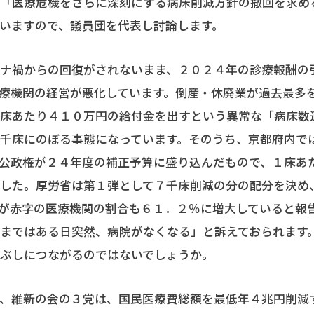
「医療危機をさらに深刻にする病床削減方針の撤回を求め
いますので、議員団を代表し討論します。
ナ禍からの回復がされないまま、２０２４年の診療報酬の
療機関の経営が悪化しています。倒産・休廃業が過去最多
１床あたり４１０万円の給付金を出すという異常な「病床数
千床にのぼる事態になっています。そのうち、京都府内で
公政権が２４年度の補正予算に盛り込んだもので、１床あ
ました。厚労省は第１弾として７千床削減の分の配分を決め
が赤字の医療機関の割合も６１．２％に増大していると報
まではある日突然、病院がなくなる」と訴えておられます
つぶしにつながるのではないでしょうか。
、維新の会の３党は、国民医療費総額を最低年４兆円削減