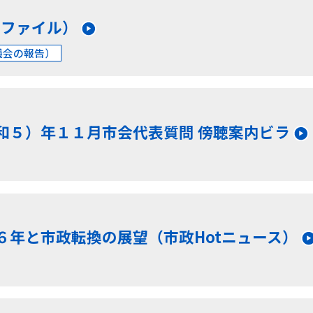
DFファイル）
議会の報告）
和５）年１１月市会代表質問 傍聴案内ビラ
６年と市政転換の展望（市政Hotニュース）