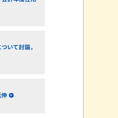
について討論，
延伸