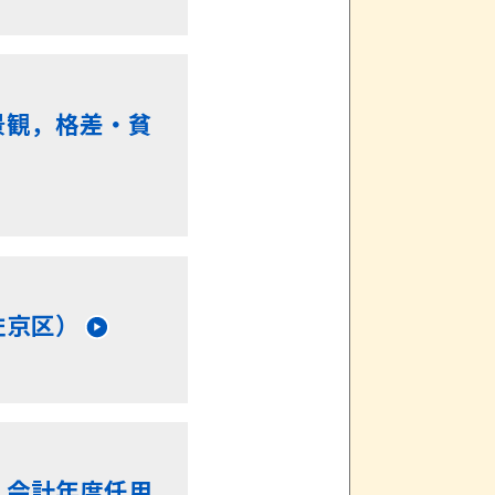
景観，格差・貧
左京区）
，会計年度任用