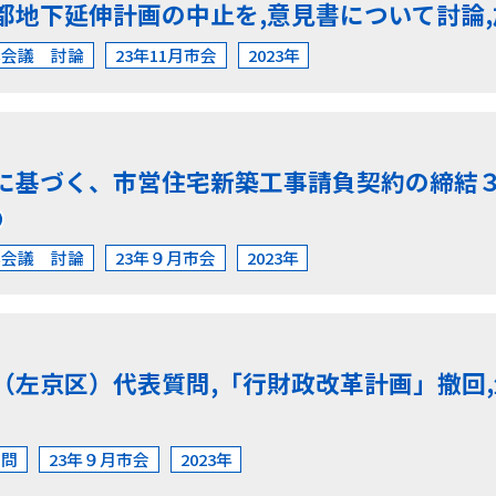
都地下延伸計画の中止を,意見書について討論
本会議 討論
23年11月市会
2023年
に基づく、市営住宅新築工事請負契約の締結
本会議 討論
23年９月市会
2023年
（左京区）代表質問,「行財政改革計画」撤回,
質問
23年９月市会
2023年