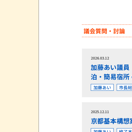
議会質問・討論
2026.03.12
加藤あい議員
泊・簡易宿所
加藤あい
市長
2025.12.11
京都基本構想
加藤あい
終了