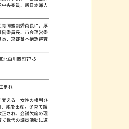
党中央委員、新日本婦人
民青同盟副委員長に。厚
祉副委員長、市会運営委
員長、京都基本構想審査
京区北白川西町77-5
）生まれ
を変える 女性の権利ひ
5月、娘を出産。子育て議
改正され、会議欠席の理
育て世代の議員活動に道