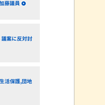
,加藤議員
３議案に反対討
生活保護,団地