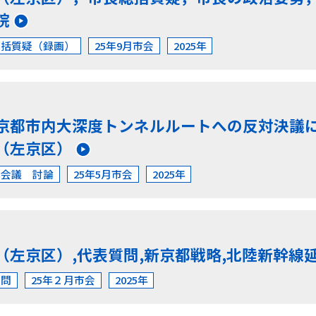
院
総括質疑（録画）
25年9月市会
2025年
京都市内大深度トンネルルートへの反対決議
（左京区）
本会議 討論
25年5月市会
2025年
（左京区）,代表質問,新京都戦略,北陸新幹線
質問
25年２月市会
2025年