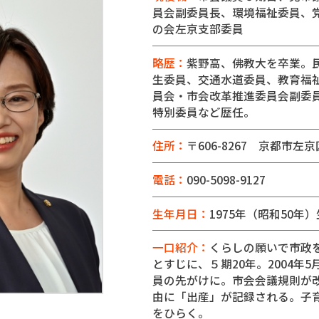
員会副委員長、環境福祉委員、
の会左京支部委員
略歴：
紫野高、佛教大を卒業。
生委員、交通水道委員、教育福
員会・市会改革推進委員会副委
特別委員など歴任。
住所：
〒606-8267 京都市左
電話：
090-5098-9127
生年月日：
1975年（昭和50年
一口紹介：
くらしの願いで市政
とすじに、５期20年。2004年
員の先がけに。市会会議規則が
由に「出産」が記録される。子
をひらく。