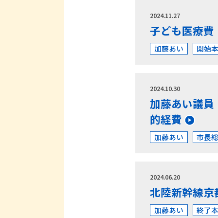
2024.11.27
子ども医療費
加藤あい
開始
2024.10.30
加藤あい議員
的経費
加藤あい
市長
2024.06.20
北陸新幹線京
加藤あい
終了