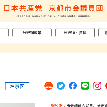
分野別政策
発行物・資料
左京区
現役職：
市会議員６期目、党市