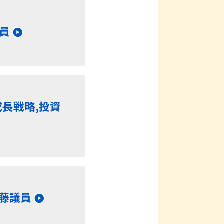
員
成長戦略,投資
藤議員