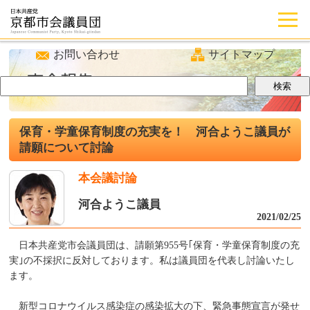
お問い合わせ
サイトマップ
保育・学童保育制度の充実を！ 河合ようこ議員が
請願について討論
本会議討論
河合ようこ議員
2021/02/25
日本共産党市会議員団は、請願第955号｢保育・学童保育制度の充
実｣の不採択に反対しております。私は議員団を代表し討論いたし
ます。
新型コロナウイルス感染症の感染拡大の下、緊急事態宣言が発せ