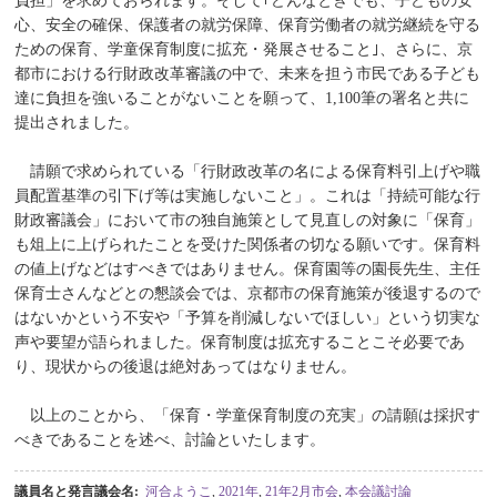
負担」を求めておられます。そして｢どんなときでも、子どもの安
心、安全の確保、保護者の就労保障、保育労働者の就労継続を守る
ための保育、学童保育制度に拡充・発展させること｣、さらに、京
都市における行財政改革審議の中で、未来を担う市民である子ども
達に負担を強いることがないことを願って、1,100筆の署名と共に
提出されました。
請願で求められている「行財政改革の名による保育料引上げや職
員配置基準の引下げ等は実施しないこと」。これは「持続可能な行
財政審議会」において市の独自施策として見直しの対象に「保育」
も俎上に上げられたことを受けた関係者の切なる願いです。保育料
の値上げなどはすべきではありません。保育園等の園長先生、主任
保育士さんなどとの懇談会では、京都市の保育施策が後退するので
はないかという不安や「予算を削減しないでほしい」という切実な
声や要望が語られました。保育制度は拡充することこそ必要であ
り、現状からの後退は絶対あってはなりません。
以上のことから、「保育・学童保育制度の充実」の請願は採択す
べきであることを述べ、討論といたします。
議員名と発言議会名
:
河合ようこ
,
2021年
,
21年2月市会
,
本会議討論