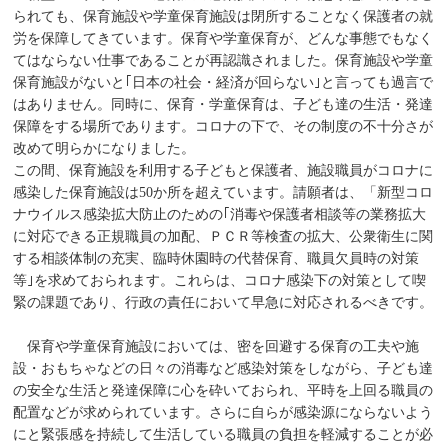
られても、保育施設や学童保育施設は閉所することなく保護者の就
労を保障してきています。保育や学童保育が、どんな事態でもなく
てはならない仕事であることが再認識されました。保育施設や学童
保育施設がないと｢日本の社会・経済が回らない｣と言っても過言で
はありません。同時に、保育・学童保育は、子ども達の生活・発達
保障をする場所であります。コロナの下で、その制度の不十分さが
改めて明らかになりました。
この間、保育施設を利用する子どもと保護者、施設職員がコロナに
感染した保育施設は50か所を超えています。請願者は、「新型コロ
ナウイルス感染拡大防止のための｢消毒や保護者相談等の業務拡大
に対応できる正規職員の加配、ＰＣＲ等検査の拡大、公衆衛生に関
する相談体制の充実、臨時休園時の代替保育、職員欠員時の対策
等｣を求めておられます。これらは、コロナ感染下の対策として喫
緊の課題であり、行政の責任において早急に対応されるべきです。
保育や学童保育施設においては、密を回避する保育の工夫や施
設・おもちゃなどの日々の消毒など感染対策をしながら、子ども達
の安全な生活と発達保障に心を砕いておられ、平時を上回る職員の
配置などが求められています。さらに自らが感染源にならないよう
にと緊張感を持続して生活している職員の負担を軽減することが必