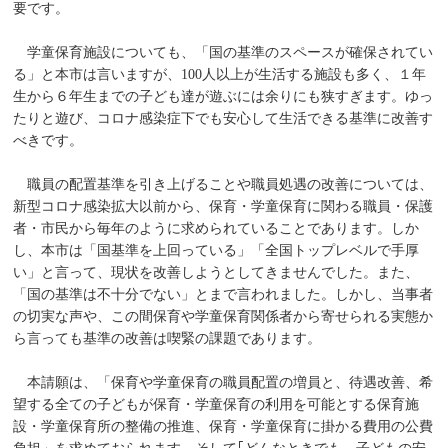
要です。
学童保育施設についても、「国の基準のスペースが確保されてい
る」と本市は言いますが、100人以上が生活する施設も多く、１年
生から６年生までの子ども達が遊ぶには余りにも狭すぎます。ゆっ
たりと遊び、コロナ感染症下でも安心して生活できる基準に改善す
べきです。
職員の配置基準を引き上げることや職員処遇の改善については、
新型コロナ感染拡大以前から、保育・学童保育に関わる職員・保護
者・市民から毎年のように求められていることであります。しか
し、本市は「国基準を上回っている」「全国トップレベルで手厚
い」と言って、現状を改善しようとしてきませんでした。また、
「国の基準は不十分でない」とまで言われました。しかし、当事者
の切実な声や、この間保育や学童保育関係者から寄せられる実態か
ら言っても基準の改善は喫緊の課題であります。
本請願は、「保育や学童保育の職員配置の増員と、待遇改善、希
望する全ての子どもが保育・学童保育の利用を可能とする保育施
設・学童保育所の整備の推進、保育・学童保育に掛かる費用の公費