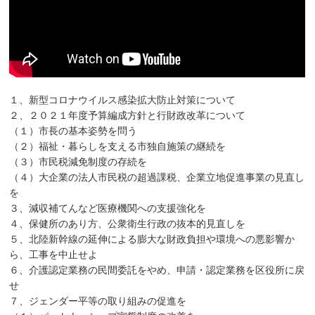
１、新型コロナウイルス感染拡大防止対策について
２、２０２１年度予算編成方針と行財政改革について
（１）市長の基本姿勢を問う
（２）福祉・暮らしを支える市独自施策の継続を
（３）市民税減免制度の存続を
（４）大企業の法人市民税の超過課税、企業立地促進事業の見直し
を
３、減収補てんなど医療機関への支援強化を
４、保健所のあり方、公衆衛生行政の抜本的見直しを
５、北陸新幹線の延伸による膨大な財政負担や環境への悪影響か
ら、工事を中止せよ
６、介護認定業務の民間委託をやめ、申請・認定業務を区役所に戻
せ
７、ジェンダー平等の取り組みの促進を