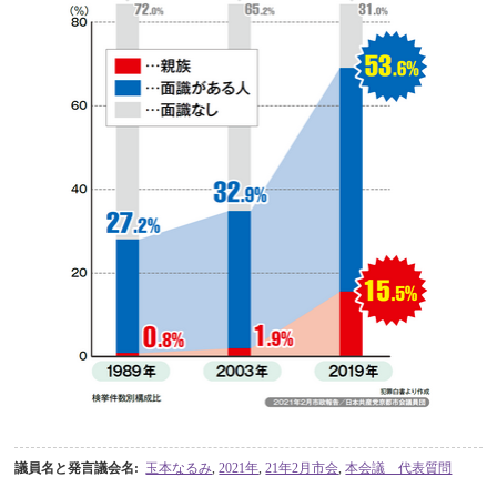
議員名と発言議会名
:
玉本なるみ
,
2021年
,
21年2月市会
,
本会議 代表質問