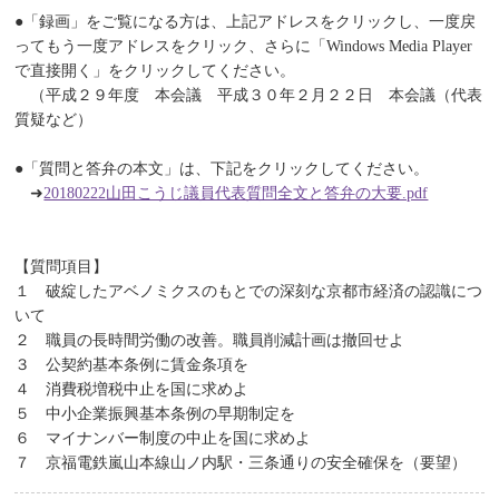
●「録画」をご覧になる方は、上記アドレスをクリックし、一度戻
ってもう一度アドレスをクリック、さらに「Windows Media Player
で直接開く」をクリックしてください。
（平成２９年度 本会議 平成３０年２月２２日 本会議（代表
質疑など）
●「質問と答弁の本文」は、下記をクリックしてください。
➜
20180222山田こうじ議員代表質問全文と答弁の大要.pdf
【質問項目】
１ 破綻したアベノミクスのもとでの深刻な京都市経済の認識につ
いて
２ 職員の長時間労働の改善。職員削減計画は撤回せよ
３ 公契約基本条例に賃金条項を
４ 消費税増税中止を国に求めよ
５ 中小企業振興基本条例の早期制定を
６ マイナンバー制度の中止を国に求めよ
７ 京福電鉄嵐山本線山ノ内駅・三条通りの安全確保を（要望）