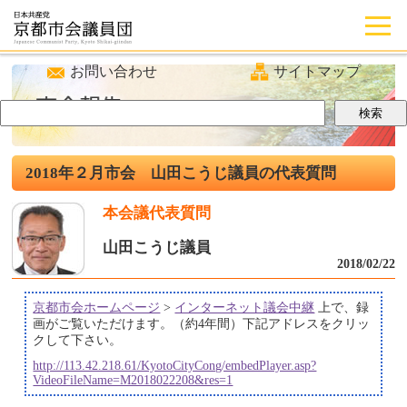
お問い合わせ
サイトマップ
2018年２月市会 山田こうじ議員の代表質問
本会議代表質問
山田こうじ議員
2018/02/22
京都市会ホームページ
>
インターネット議会中継
上で、録
画がご覧いただけます。（約4年間）下記アドレスをクリッ
クして下さい。
http://113.42.218.61/KyotoCityCong/embedPlayer.asp?
VideoFileName=M2018022208&res=1